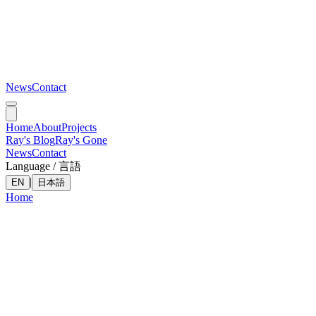
News
Contact
Home
About
Projects
Ray's Blog
Ray's Gone
News
Contact
Language / 言語
|
EN
日本語
Home