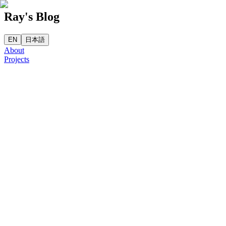
Ray's Blog
EN
日本語
About
Projects