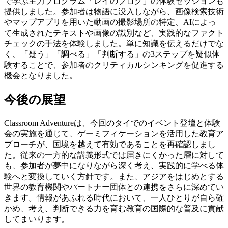
で学ぶ主力プログラム「レイのブログ」の体験セッションも
提供しました。参加者は物語に没入しながら、画像検索技術
やマップアプリを用いた動画の撮影場所の特定、AIによっ
て生成されたテキストや画像の識別など、実践的なファクト
チェックの手法を体験しました。単に知識を伝えるだけでな
く、「疑う」「調べる」「判断する」の3ステップを疑似体
験することで、参加者のクリティカルシンキングを促進する
機会となりました。
今後の展望
Classroom Adventureは、今回のタイでのイベント登壇と体験
会の実施を通じて、ゲーミフィケーションを活用した教育ア
プローチが、国境を越えて有効であることを再確認しまし
た。従来の一方的な講義形式では届きにくかった層に対して
も、参加者が夢中になりながら深く考え、実践的に学べる体
験へと変換していく方針です。また、アジアをはじめとする
世界の教育機関やパートナー団体との連携をさらに深めてい
きます。情報があふれる時代において、一人ひとりが自ら確
かめ、考え、判断できる力を育む教育の国際的な普及に貢献
してまいります。