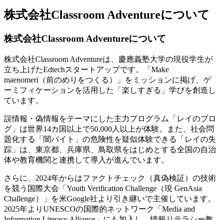
株式会社Classroom Adventureについて
株式会社Classroom Adventureについて
株式会社Classroom Adventureは、慶應義塾大学の現役学生が
立ち上げたEdtechスタートアップです。「Make
maenomeri（前のめりをつくる）」をミッションに掲げ、ゲ
ーミフィケーションを活用した「楽しすぎる」学びを創造し
ています。
誤情報・偽情報をテーマにした主力プログラム「レイのブロ
グ」は世界14カ国以上で50,000人以上が体験。また、社会問
題化する「闇バイト」の危険性を疑似体験できる「レイの失
踪」は、東京都、兵庫県、鳥取県をはじめとする全国の自治
体や教育機関と連携して導入が進んでいます。
さらに、2024年からはファクトチェック（真偽検証）の技術
を競う国際大会「Youth Verification Challenge（現 GenAsia
Challenge）」を米Google社より引き継いで主催しています。
2025年よりUNESCOの国際的ネットワーク「Media and
Information Literacy Alliance」にも加入し、情報リテラシー教