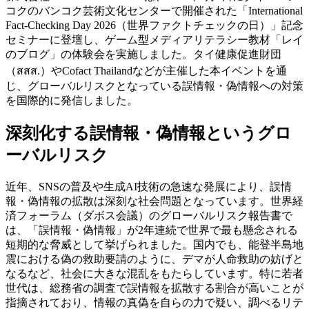
コクのバンコク芸術文化センターで開催された「International
Fact-Checking Day 2026（世界ファクトチェックの日）」記念
セミナーに登壇し、ゲーム型メディアリテラシー教材「レイ
のブログ」の体験会を実施しました。タイ健康促進財団
（สสส.）やCofact Thailandなどが主催した本イベントを通
じ、グローバルリスクとなっている誤情報・偽情報への対策
を国際的に発信しました。
深刻化する誤情報・偽情報というグロ
ーバルリスク
近年、SNSの普及や生成AI技術の急速な発展により、誤情
報・偽情報の拡散は深刻な社会問題となっています。世界経
済フォーラム（ダボス会議）のグローバルリスク報告書で
は、「誤情報・偽情報」が2年連続で世界で最も懸念される
短期的な脅威として挙げられました。国内でも、能登半島地
震における偽の救助要請のように、デマが人命救助の妨げと
なるなど、社会に大きな混乱をもたらしています。特に若者
世代は、総務省の調査で誤情報を拡散する割合が高いことが
指摘されており、情報の真偽を自らの力で疑い、調べるリテ