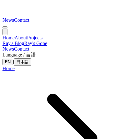
News
Contact
Home
About
Projects
Ray's Blog
Ray's Gone
News
Contact
Language / 言語
|
EN
日本語
Home