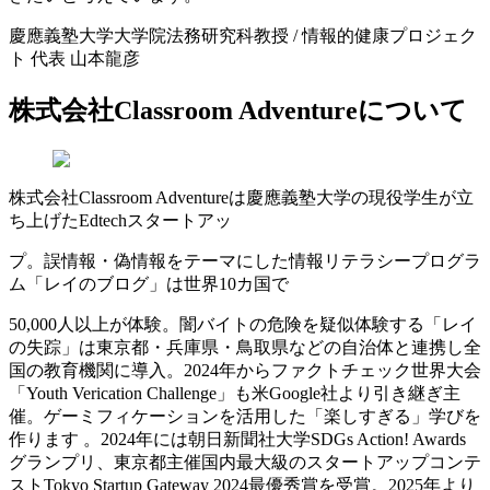
慶應義塾大学大学院法務研究科教授 / 情報的健康プロジェク
ト 代表 山本龍彦
株式会社Classroom Adventureについて
株式会社Classroom Adventureは慶應義塾大学の現役学生が立
ち上げたEdtechスタートアッ
プ。誤情報・偽情報をテーマにした情報リテラシープログラ
ム「レイのブログ」は世界10カ国で
50,000人以上が体験。闇バイトの危険を疑似体験する「レイ
の失踪」は東京都・兵庫県・鳥取県などの自治体と連携し全
国の教育機関に導入。2024年からファクトチェック世界大会
「Youth Verication Challenge」も米Google社より引き継ぎ主
催。ゲーミフィケーションを活用した「楽しすぎる」学びを
作ります 。2024年には朝日新聞社大学SDGs Action! Awards
グランプリ、東京都主催国内最大級のスタートアップコンテ
ストTokyo Startup Gateway 2024最優秀賞を受賞。2025年より