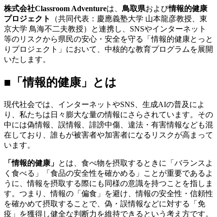
株式会社Classroom Adventure
は、
鳥取県
および
情報的健康
プロジェクト
（共同代表：慶應義塾大学 山本龍彦教授、東
京大学 鳥海不二夫教授）と連携し、SNSやインターネット
等のリスクから県民の安心・安全を守る「情報的健康とっと
りプロジェクト」において、中核的な教育プログラムを展開
いたします。
■
「情報的健康」とは
現代社会では、インターネットやSNS、生成AIの普及によ
り、私たちは日々膨大な量の情報にさらされています。その
中には偽情報、誤情報、誹謗中傷、違法・有害情報なども混
在しており、誰もが被害者や加害者になるリスクが高まって
います。
「情報的健康」
とは、食べ物を摂取するときに「バランスよ
く食べる」「食品の安全性を確かめる」ことが重要であるよ
うに、情報を摂取する際にも同様の意識を持つことを指しま
す。つまり、情報の「偏食」を避け、情報の安全性・信頼性
を確かめて摂取することで、偽・誤情報などに対する「免
疫」を獲得し健全な判断力を維持できるという考え方です。