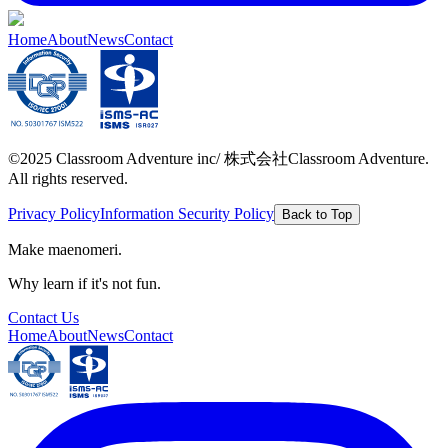
Home
About
News
Contact
©2025 Classroom Adventure inc/ 株式会社Classroom Adventure.
All rights reserved.
Privacy Policy
Information Security Policy
Back to Top
Make maenomeri.
Why learn if it's not fun.
Contact Us
Home
About
News
Contact