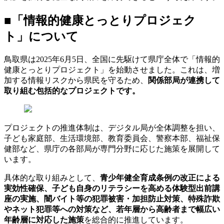
■
「情報的健康とっとりプロジェク
ト」について
鳥取県は2025年6月5日、全国に先駆けて県庁全体で「情報的
健康とっとりプロジェクト」を始動させました。これは、増
加する情報リスクから県民を守るため、
関係部局が連携して
取り組む包括的なプロジェクトです。
プロジェクトの推進体制は、デジタル局が全体調整を担い、
子ども家庭部、生活環境部、教育委員会、警察本部、福祉保
健部など、県庁の各部局が専門分野に応じた施策を展開して
います。
具体的な取り組みとして、
青少年健全育成条例の改正による
実効性確保、子ども自身のリテラシーを高める体験型出前講
座の実施、闇バイト等の犯罪被害・加担防止対策、特殊詐欺
やネット犯罪等への対策など、若年層から高齢者まで幅広い
年齢層に対応した施策
を総合的に推進しています。