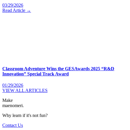
03/29/2026
Read Article →
Classroom Adventure Wins the GESAwards 2025 “R&D
Innovation” Special Track Award
01/29/2026
VIEW ALL ARTICLES
Make
maenomeri.
Why learn if it's not fun?
Contact Us