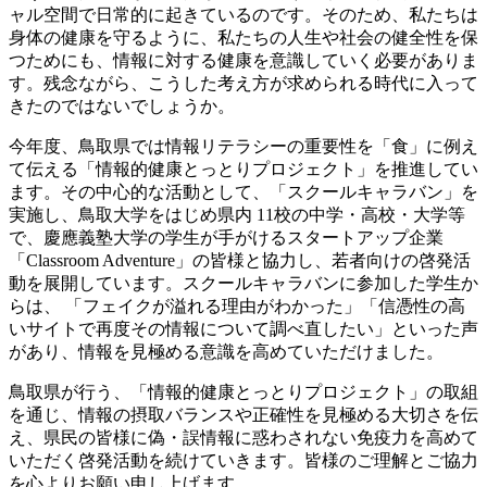
ャル空間で日常的に起きているのです。そのため、私たちは
身体の健康を守るように、私たちの人生や社会の健全性を保
つためにも、情報に対する健康を意識していく必要がありま
す。残念ながら、こうした考え方が求められる時代に入って
きたのではないでしょうか。
今年度、鳥取県では情報リテラシーの重要性を「食」に例え
て伝える「情報的健康とっとりプロジェクト」を推進してい
ます。その中心的な活動として、「スクールキャラバン」を
実施し、鳥取大学をはじめ県内 11校の中学・高校・大学等
で、慶應義塾大学の学生が手がけるスタートアップ企業
「Classroom Adventure」の皆様と協力し、若者向けの啓発活
動を展開しています。スクールキャラバンに参加した学生か
らは、 「フェイクが溢れる理由がわかった」「信憑性の高
いサイトで再度その情報について調べ直したい」といった声
があり、情報を見極める意識を高めていただけました。
鳥取県が行う、「情報的健康とっとりプロジェクト」の取組
を通じ、情報の摂取バランスや正確性を見極める大切さを伝
え、県民の皆様に偽・誤情報に惑わされない免疫力を高めて
いただく啓発活動を続けていきます。皆様のご理解とご協力
を心よりお願い申し上げます。