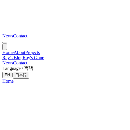
News
Contact
Home
About
Projects
Ray's Blog
Ray's Gone
News
Contact
Language / 言語
|
EN
日本語
Home