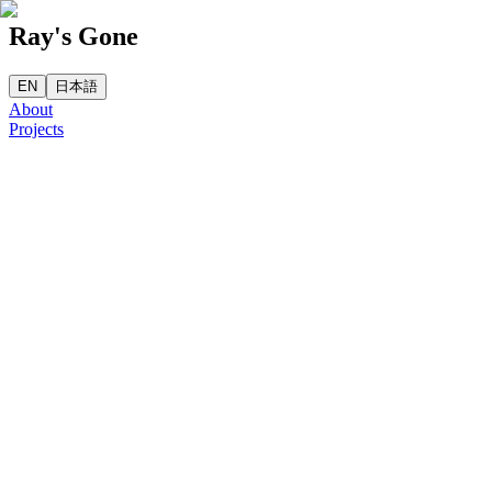
Ray's Gone
EN
日本語
About
Projects