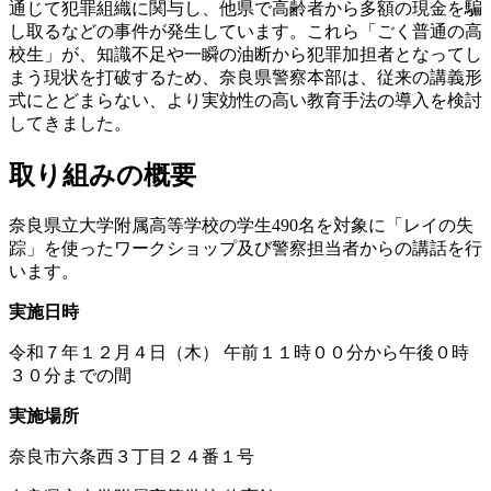
通じて犯罪組織に関与し、他県で高齢者から多額の現金を騙
し取るなどの事件が発生しています。これら「ごく普通の高
校生」が、知識不足や一瞬の油断から犯罪加担者となってし
まう現状を打破するため、奈良県警察本部は、従来の講義形
式にとどまらない、より実効性の高い教育手法の導入を検討
してきました。
取り組みの概要
奈良県立大学附属高等学校の学生490名を対象に「レイの失
踪」を使ったワークショップ及び警察担当者からの講話を行
います。
実施日時
令和７年１２月４日（木） 午前１１時００分から午後０時
３０分までの間
実施場所
奈良市六条西３丁目２４番１号