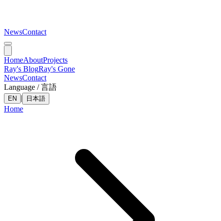
News
Contact
Home
About
Projects
Ray's Blog
Ray's Gone
News
Contact
Language / 言語
|
EN
日本語
Home