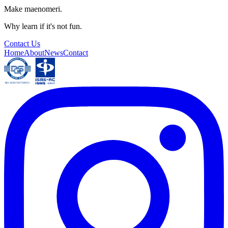
Make maenomeri.
Why learn if it's not fun.
Contact Us
Home
About
News
Contact