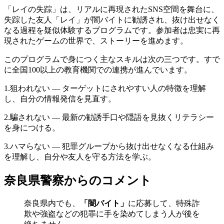
「レイの失踪」は、リアルに再現されたSNS空間を舞台に、
失踪した友人「レイ」が闇バイトに勧誘され、抜け出せなく
なる過程を疑似体験するプログラムです。参加者は忠実に再
現されたゲームの世界で、ストーリーを進めます。
このプログラムで身につく主なスキルは次の三つです。すで
に全国100以上の教育機関での連携が進んでいます。
1.狙われない — ターゲットにされやすい人の特徴を理解
し、自分の情報発信を見直す。
2.騙されない — 最新の勧誘手口や隠語を見抜くリテラシー
を身につける。
3.ハマらない — 犯罪グループから抜け出せなくなる仕組み
を理解し、自分や友人を守る方法を学ぶ。
奈良県警察からのコメント
奈良県内でも、
「闇バイト」
に応募して、特殊詐
欺や強盗などの犯罪に手を染めてしまう人が後を