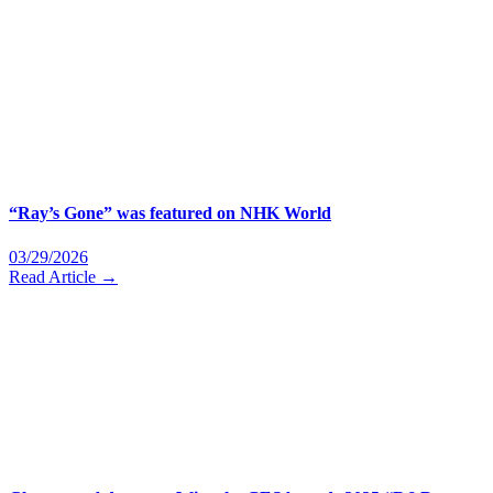
“Ray’s Gone” was featured on NHK World
03/29/2026
Read Article →