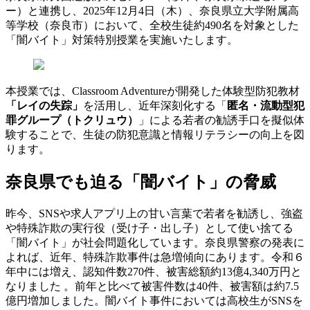
ー）と連携し、2025年12月4日（木）、奈良県立大学附属高
等学校（奈良市）において、全校生徒約490名を対象とした
「闇バイト」対策特別授業を実施いたします。
本授業では、Classroom Adventureが開発した体験型防犯教材
「レイの失踪」
を活用し、近年深刻化する「
匿名・流動型犯
罪グループ（トクリュウ）
」による若者の勧誘手口を擬似体
験することで、生徒の防犯意識と情報リテラシーの向上を図
ります。
奈良県でも迫る「闇バイト」の脅威
昨今、SNSや求人アプリ上の甘い言葉で若者を勧誘し、強盗
や特殊詐欺の実行役（受け子・出し子）として使い捨てる
「闇バイト」が社会問題化しています。奈良県警察の発表に
よれば、近年、特殊詐欺事件は急増傾向にあります。令和６
年中には増え、認知件数270件、被害総額約13億4,340万円と
なりました 。前年と比べて被害件数は40件、被害額は約7.5
億円増加しました。闇バイト事件においては高校生がSNSを