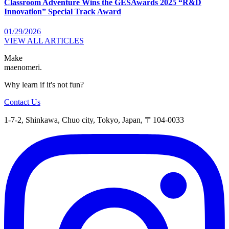
Classroom Adventure Wins the GESAwards 2025 “R&D
Innovation” Special Track Award
01/29/2026
VIEW ALL ARTICLES
Make
maenomeri.
Why learn if it's not fun?
Contact Us
1-7-2, Shinkawa, Chuo city, Tokyo, Japan, 〒104-0033